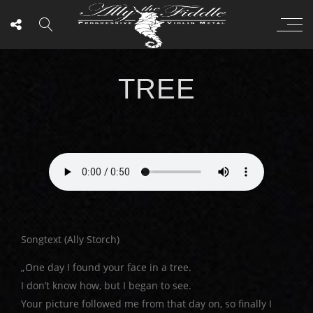
TREE
Songtext (Ally Storch)
„One day I found your face in a tree.
I don’t know how, but I began to see.
Your picture followed me from that day on, so finally I