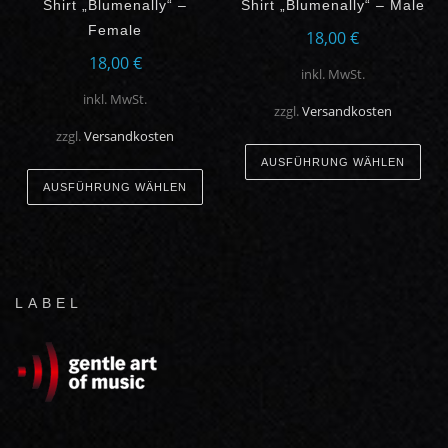
gewählt
gew
Shirt „Blumenally“ –
Shirt „Blumenally“ – Male
Female
werden
wer
18,00
€
18,00
€
inkl. MwSt.
inkl. MwSt.
zzgl.
Versandkosten
zzgl.
Versandkosten
Die
AUSFÜHRUNG WÄHLEN
Dieses
Pro
AUSFÜHRUNG WÄHLEN
Produkt
weis
weist
meh
mehrere
Var
Varianten
auf.
auf.
Die
LABEL
Die
Opt
Optionen
kön
können
auf
auf
der
der
Prod