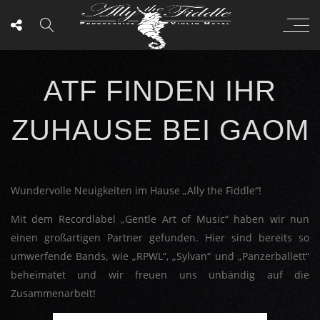
ATF FINDEN IHR
ZUHAUSE BEI GAOM
Wundervolle Neuigkeiten im Hause „Ally the Fiddle“!
Mit dem Recordlabel „Gentle Art of Music“ haben wir nun
einen großartigen Partner gefunden. Hier sind bereits so
umwerfende Bands, wie „RPWL“, „Sylvan“ und „Panzerballett“
beheimatet und wir freuen uns unbändig auf die
Zusammenarbeit!