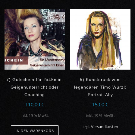
7) Gutschein für 2x45min.
5) Kunstdruck vom
Geigenunterricht oder
legendären Timo Würz!:
Coaching
Portrait Ally
110,00
€
15,00
€
inkl. 19 % MwSt.
inkl. 19 % MwSt.
zzgl.
Versandkosten
IN DEN WARENKORB