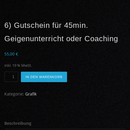
6) Gutschein für 45min.
Geigenunterricht oder Coaching
55,00
€
inkl. 19 % MwSt.
6)
IN DEN WARENKORB
Gutschein
für
Kategorie:
Grafik
45min.
Geigenunterricht
oder
Coaching
Beschreibung
Menge